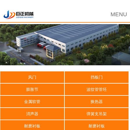
风门
挡板门
膨胀节
波纹管管坯
金属软管
换热器
消声器
弹簧支吊架
耐磨衬板
耐磨衬板